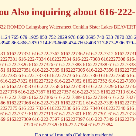
ou Also inquiring about 616-222
2622 ROMEO Laingsburg Watersmeet Conklin Sister Lakes BEAVE
-1124
765-679-1925
850-752-2829
978-860-3695
740-533-7870
828-
-3940
863-868-2839
214-629-6668
434-760-8408
717-877-2906
979-
331 6162227331 616-222-7362 6162227362 616-222-7312 616222731
62227381 616-222-7334 6162227334 616-222-7308 6162227308 616-
 616-222-7326 6162227326 616-222-7388 6162227388 616-222-7338
351 6162227351 616-222-7305 6162227305 616-222-7356 616222735
62227385 616-222-7373 6162227373 616-222-7360 6162227360 616-
 616-222-7322 6162227322 616-222-7352 6162227352 616-222-7390
353 6162227353 616-222-7358 6162227358 616-222-7329 616222732
62227376 616-222-7357 6162227357 616-222-7313 6162227313 616-
 616-222-7306 6162227306 616-222-7389 6162227389 616-222-7327
366 6162227366 616-222-7321 6162227321 616-222-7339 616222733
62227375 616-222-7336 6162227336 616-222-7340 6162227340 616-
 616-222-7319 6162227319 616-222-7301 6162227301 616-222-7318
369 6162227369 616-222-7397 6162227397 616-222-7349 616222734
7320 6162227320 616-222-7384 6162227384
Do not sell my info (California residents)