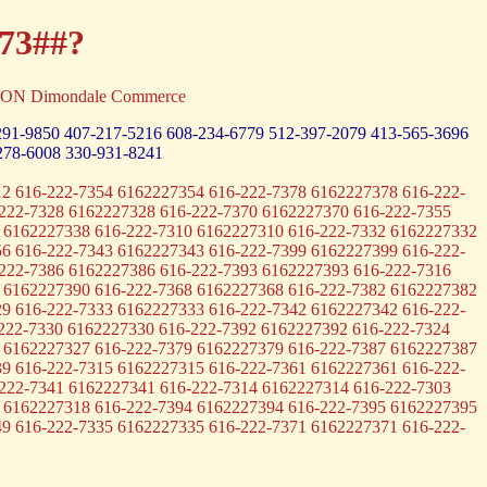
-73##?
RTON Dimondale Commerce
291-9850
407-217-5216
608-234-6779
512-397-2079
413-565-3696
278-6008
330-931-8241
2 616-222-7354 6162227354 616-222-7378 6162227378 616-222-
222-7328 6162227328 616-222-7370 6162227370 616-222-7355
 6162227338 616-222-7310 6162227310 616-222-7332 6162227332
6 616-222-7343 6162227343 616-222-7399 6162227399 616-222-
222-7386 6162227386 616-222-7393 6162227393 616-222-7316
 6162227390 616-222-7368 6162227368 616-222-7382 6162227382
9 616-222-7333 6162227333 616-222-7342 6162227342 616-222-
222-7330 6162227330 616-222-7392 6162227392 616-222-7324
 6162227327 616-222-7379 6162227379 616-222-7387 6162227387
9 616-222-7315 6162227315 616-222-7361 6162227361 616-222-
222-7341 6162227341 616-222-7314 6162227314 616-222-7303
 6162227318 616-222-7394 6162227394 616-222-7395 6162227395
9 616-222-7335 6162227335 616-222-7371 6162227371 616-222-