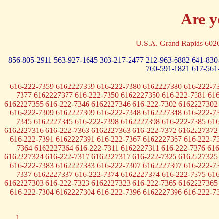
Are y
U.S.A. Grand Rapids 60
856-805-2911
563-927-1645
303-217-2477
212-963-6882
641-830
760-591-1821
617-561
616-222-7359 6162227359 616-222-7380 6162227380 616-222-7
7377 6162227377 616-222-7350 6162227350 616-222-7381 61
6162227355 616-222-7346 6162227346 616-222-7302 6162227302
616-222-7309 6162227309 616-222-7348 6162227348 616-222-7
7345 6162227345 616-222-7398 6162227398 616-222-7385 61
6162227316 616-222-7363 6162227363 616-222-7372 6162227372
616-222-7391 6162227391 616-222-7367 6162227367 616-222-7
7364 6162227364 616-222-7311 6162227311 616-222-7376 61
6162227324 616-222-7317 6162227317 616-222-7325 6162227325
616-222-7383 6162227383 616-222-7307 6162227307 616-222-7
7337 6162227337 616-222-7374 6162227374 616-222-7375 61
6162227303 616-222-7323 6162227323 616-222-7365 6162227365
616-222-7304 6162227304 616-222-7396 6162227396 616-222-7