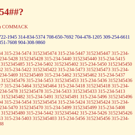
-54##?
erton COMMACK
722-1945
314-834-5374
708-650-7692
704-478-1205
309-254-6611
351-7608
904-308-9860
4 315-234-5474 3152345474 315-234-5447 3152345447 315-234-
234-5428 3152345428 315-234-5440 3152345440 315-234-5415
 3152345485 315-234-5402 3152345402 315-234-5450 3152345450
2 315-234-5422 3152345422 315-234-5473 3152345473 315-234-
234-5469 3152345469 315-234-5462 3152345462 315-234-5437
 3152345476 315-234-5453 3152345453 315-234-5436 3152345436
7 315-234-5464 3152345464 315-234-5418 3152345418 315-234-
234-5478 3152345478 315-234-5433 3152345433 315-234-5413
 3152345482 315-234-5491 3152345491 315-234-5496 3152345496
4 315-234-5454 3152345454 315-234-5424 3152345424 315-234-
234-5470 3152345470 315-234-5499 3152345499 315-234-5408
 3152345480 315-234-5442 3152345442 315-234-5426 3152345426
3 315-234-5403 3152345403 315-234-5456 3152345456 315-234-
38