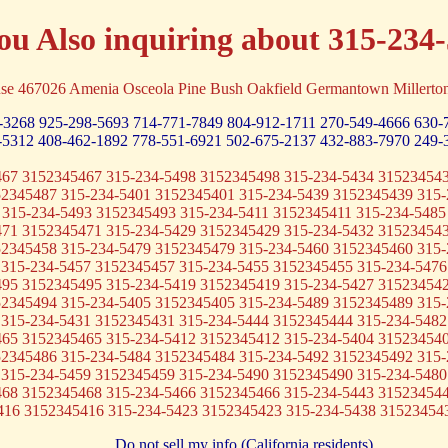
ou Also inquiring about 315-234
use 467026 Amenia Osceola Pine Bush Oakfield Germantown Mill
-3268
925-298-5693
714-771-7849
804-912-1711
270-549-4666
630-
-5312
408-462-1892
778-551-6921
502-675-2137
432-883-7970
249-
467 3152345467 315-234-5498 3152345498 315-234-5434 315234543
52345487 315-234-5401 3152345401 315-234-5439 3152345439 315-
 315-234-5493 3152345493 315-234-5411 3152345411 315-234-5485
471 3152345471 315-234-5429 3152345429 315-234-5432 315234543
52345458 315-234-5479 3152345479 315-234-5460 3152345460 315-
 315-234-5457 3152345457 315-234-5455 3152345455 315-234-5476
495 3152345495 315-234-5419 3152345419 315-234-5427 315234542
52345494 315-234-5405 3152345405 315-234-5489 3152345489 315-
 315-234-5431 3152345431 315-234-5444 3152345444 315-234-5482
465 3152345465 315-234-5412 3152345412 315-234-5404 315234540
52345486 315-234-5484 3152345484 315-234-5492 3152345492 315-
 315-234-5459 3152345459 315-234-5490 3152345490 315-234-5480
468 3152345468 315-234-5466 3152345466 315-234-5443 315234544
416 3152345416 315-234-5423 3152345423 315-234-5438 31523454
Do not sell my info (California residents)