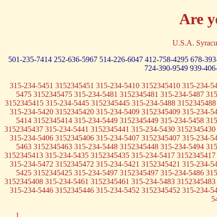
Are y
U.S.A. Syrac
501-235-7414
252-636-5967
514-226-6047
412-758-4295
678-393
724-390-9549
939-406
315-234-5451 3152345451 315-234-5410 3152345410 315-234-5
5475 3152345475 315-234-5481 3152345481 315-234-5487 31
3152345415 315-234-5445 3152345445 315-234-5488 3152345488
315-234-5420 3152345420 315-234-5409 3152345409 315-234-5
5414 3152345414 315-234-5449 3152345449 315-234-5458 31
3152345437 315-234-5441 3152345441 315-234-5430 3152345430
315-234-5406 3152345406 315-234-5407 3152345407 315-234-5
5463 3152345463 315-234-5448 3152345448 315-234-5494 31
3152345413 315-234-5435 3152345435 315-234-5417 3152345417
315-234-5472 3152345472 315-234-5421 3152345421 315-234-5
5425 3152345425 315-234-5497 3152345497 315-234-5486 31
3152345408 315-234-5461 3152345461 315-234-5483 3152345483
315-234-5446 3152345446 315-234-5452 3152345452 315-234-5
5