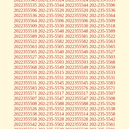
2022355535 202-235-5544 2022355544 202-235-5596
2022355596 202-235-5520 2022355520 202-235-5536
2022355536 202-235-5592 2022355592 202-235-5564
2022355564 202-235-5506 2022355506 202-235-5509
2022355509 202-235-5530 2022355530 202-235-5518
2022355518 202-235-5548 2022355548 202-235-5589
2022355589 202-235-5581 2022355581 202-235-5522
2022355522 202-235-5582 2022355582 202-235-5563
2022355563 202-235-5505 2022355505 202-235-5565
2022355565 202-235-5540 2022355540 202-235-5527
2022355527 202-235-5521 2022355521 202-235-5503
2022355503 202-235-5593 2022355593 202-235-5568
2022355568 202-235-5549 2022355549 202-235-5559
2022355559 202-235-5515 2022355515 202-235-5533
2022355533 202-235-5551 2022355551 202-235-5531
2022355531 202-235-5545 2022355545 202-235-5583
2022355583 202-235-5576 2022355576 202-235-5571
2022355571 202-235-5517 2022355517 202-235-5507
2022355507 202-235-5547 2022355547 202-235-5508
2022355508 202-235-5588 2022355588 202-235-5526
2022355526 202-235-5552 2022355552 202-235-5538
2022355538 202-235-5514 2022355514 202-235-5558
2022355558 202-235-5528 2022355528 202-235-5542
2022355542 202-235-5502 2022355502 202-235-5561