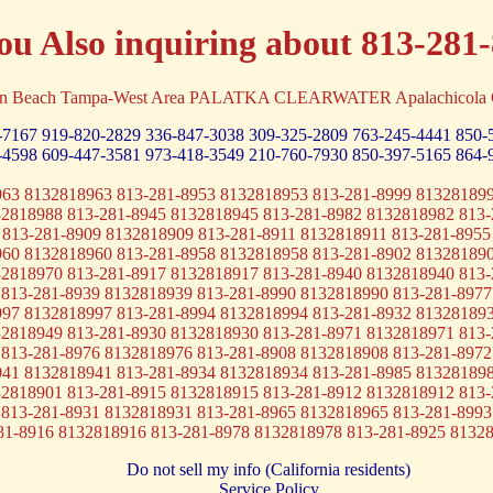
ou Also inquiring about 813-281
on Beach Tampa-West Area PALATKA CLEARWATER Apalachicola Che
-7167
919-820-2829
336-847-3038
309-325-2809
763-245-4441
850-
-4598
609-447-3581
973-418-3549
210-760-7930
850-397-5165
864-
963 8132818963 813-281-8953 8132818953 813-281-8999 813281899
32818988 813-281-8945 8132818945 813-281-8982 8132818982 813-
 813-281-8909 8132818909 813-281-8911 8132818911 813-281-8955
960 8132818960 813-281-8958 8132818958 813-281-8902 813281890
32818970 813-281-8917 8132818917 813-281-8940 8132818940 813-
 813-281-8939 8132818939 813-281-8990 8132818990 813-281-8977
997 8132818997 813-281-8994 8132818994 813-281-8932 813281893
32818949 813-281-8930 8132818930 813-281-8971 8132818971 813-
 813-281-8976 8132818976 813-281-8908 8132818908 813-281-8972
941 8132818941 813-281-8934 8132818934 813-281-8985 813281898
32818901 813-281-8915 8132818915 813-281-8912 8132818912 813-
 813-281-8931 8132818931 813-281-8965 8132818965 813-281-8993
81-8916 8132818916 813-281-8978 8132818978 813-281-8925 8132
Do not sell my info (California residents)
Service Policy