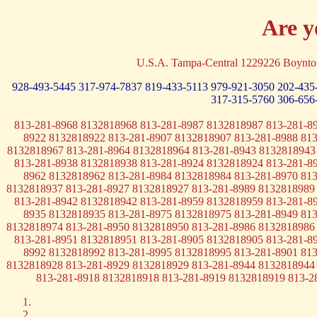
Are y
U.S.A. Tampa-Central 1229226 Boynt
928-493-5445
317-974-7837
819-433-5113
979-921-3050
202-435
317-315-5760
306-656
813-281-8968 8132818968 813-281-8987 8132818987 813-281-8
8922 8132818922 813-281-8907 8132818907 813-281-8988 81
8132818967 813-281-8964 8132818964 813-281-8943 8132818943
813-281-8938 8132818938 813-281-8924 8132818924 813-281-8
8962 8132818962 813-281-8984 8132818984 813-281-8970 81
8132818937 813-281-8927 8132818927 813-281-8989 8132818989
813-281-8942 8132818942 813-281-8959 8132818959 813-281-8
8935 8132818935 813-281-8975 8132818975 813-281-8949 81
8132818974 813-281-8950 8132818950 813-281-8986 8132818986
813-281-8951 8132818951 813-281-8905 8132818905 813-281-8
8992 8132818992 813-281-8995 8132818995 813-281-8901 81
8132818928 813-281-8929 8132818929 813-281-8944 8132818944
813-281-8918 8132818918 813-281-8919 8132818919 813-2