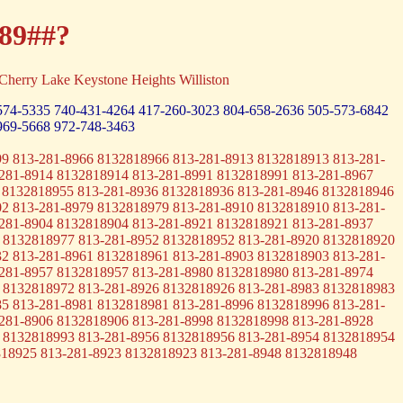
-89##?
rry Lake Keystone Heights Williston
574-5335
740-431-4264
417-260-3023
804-658-2636
505-573-6842
969-5668
972-748-3463
9 813-281-8966 8132818966 813-281-8913 8132818913 813-281-
281-8914 8132818914 813-281-8991 8132818991 813-281-8967
 8132818955 813-281-8936 8132818936 813-281-8946 8132818946
2 813-281-8979 8132818979 813-281-8910 8132818910 813-281-
281-8904 8132818904 813-281-8921 8132818921 813-281-8937
 8132818977 813-281-8952 8132818952 813-281-8920 8132818920
2 813-281-8961 8132818961 813-281-8903 8132818903 813-281-
281-8957 8132818957 813-281-8980 8132818980 813-281-8974
 8132818972 813-281-8926 8132818926 813-281-8983 8132818983
5 813-281-8981 8132818981 813-281-8996 8132818996 813-281-
281-8906 8132818906 813-281-8998 8132818998 813-281-8928
 8132818993 813-281-8956 8132818956 813-281-8954 8132818954
818925 813-281-8923 8132818923 813-281-8948 8132818948