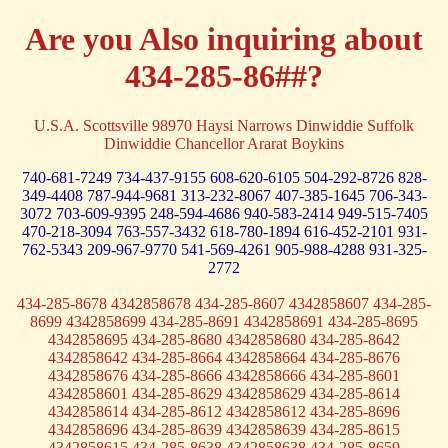
Are you Also inquiring about
434-285-86##?
U.S.A. Scottsville 98970 Haysi Narrows Dinwiddie Suffolk
Dinwiddie Chancellor Ararat Boykins
740-681-7249
734-437-9155
608-620-6105
504-292-8726
828-
349-4408
787-944-9681
313-232-8067
407-385-1645
706-343-
3072
703-609-9395
248-594-4686
940-583-2414
949-515-7405
470-218-3094
763-557-3432
618-780-1894
616-452-2101
931-
762-5343
209-967-9770
541-569-4261
905-988-4288
931-325-
2772
434-285-8678 4342858678 434-285-8607 4342858607 434-285-
8699 4342858699 434-285-8691 4342858691 434-285-8695
4342858695 434-285-8680 4342858680 434-285-8642
4342858642 434-285-8664 4342858664 434-285-8676
4342858676 434-285-8666 4342858666 434-285-8601
4342858601 434-285-8629 4342858629 434-285-8614
4342858614 434-285-8612 4342858612 434-285-8696
4342858696 434-285-8639 4342858639 434-285-8615
4342858615 434-285-8638 4342858638 434-285-8659