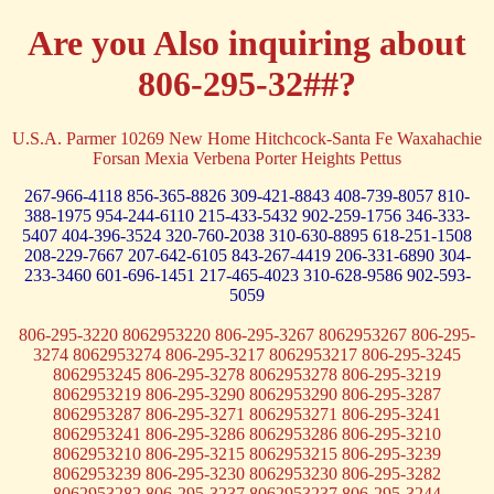
Are you Also inquiring about
806-295-32##?
U.S.A. Parmer 10269 New Home Hitchcock-Santa Fe Waxahachie
Forsan Mexia Verbena Porter Heights Pettus
267-966-4118
856-365-8826
309-421-8843
408-739-8057
810-
388-1975
954-244-6110
215-433-5432
902-259-1756
346-333-
5407
404-396-3524
320-760-2038
310-630-8895
618-251-1508
208-229-7667
207-642-6105
843-267-4419
206-331-6890
304-
233-3460
601-696-1451
217-465-4023
310-628-9586
902-593-
5059
806-295-3220 8062953220 806-295-3267 8062953267 806-295-
3274 8062953274 806-295-3217 8062953217 806-295-3245
8062953245 806-295-3278 8062953278 806-295-3219
8062953219 806-295-3290 8062953290 806-295-3287
8062953287 806-295-3271 8062953271 806-295-3241
8062953241 806-295-3286 8062953286 806-295-3210
8062953210 806-295-3215 8062953215 806-295-3239
8062953239 806-295-3230 8062953230 806-295-3282
8062953282 806-295-3237 8062953237 806-295-3244