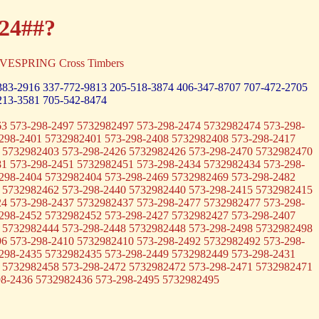
-24##?
OVESPRING Cross Timbers
383-2916
337-772-9813
205-518-3874
406-347-8707
707-472-2705
213-3581
705-542-8474
3 573-298-2497 5732982497 573-298-2474 5732982474 573-298-
298-2401 5732982401 573-298-2408 5732982408 573-298-2417
 5732982403 573-298-2426 5732982426 573-298-2470 5732982470
1 573-298-2451 5732982451 573-298-2434 5732982434 573-298-
298-2404 5732982404 573-298-2469 5732982469 573-298-2482
 5732982462 573-298-2440 5732982440 573-298-2415 5732982415
4 573-298-2437 5732982437 573-298-2477 5732982477 573-298-
298-2452 5732982452 573-298-2427 5732982427 573-298-2407
 5732982444 573-298-2448 5732982448 573-298-2498 5732982498
6 573-298-2410 5732982410 573-298-2492 5732982492 573-298-
298-2435 5732982435 573-298-2449 5732982449 573-298-2431
 5732982458 573-298-2472 5732982472 573-298-2471 5732982471
98-2436 5732982436 573-298-2495 5732982495