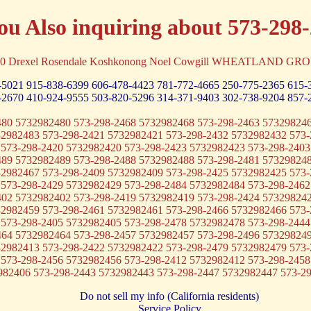
ou Also inquiring about 573-298
75990 Drexel Rosendale Koshkonong Noel Cowgill WHEATLAND GR
-5021
915-838-6399
606-478-4423
781-772-4665
250-775-2365
615-
-2670
410-924-9555
503-820-5296
314-371-9403
302-738-9204
857-
480 5732982480 573-298-2468 5732982468 573-298-2463 573298246
32982483 573-298-2421 5732982421 573-298-2432 5732982432 573-
 573-298-2420 5732982420 573-298-2423 5732982423 573-298-2403
489 5732982489 573-298-2488 5732982488 573-298-2481 573298248
32982467 573-298-2409 5732982409 573-298-2425 5732982425 573-
 573-298-2429 5732982429 573-298-2484 5732982484 573-298-2462
402 5732982402 573-298-2419 5732982419 573-298-2424 573298242
32982459 573-298-2461 5732982461 573-298-2466 5732982466 573-
 573-298-2405 5732982405 573-298-2478 5732982478 573-298-2444
464 5732982464 573-298-2457 5732982457 573-298-2496 573298249
32982413 573-298-2422 5732982422 573-298-2479 5732982479 573-
 573-298-2456 5732982456 573-298-2412 5732982412 573-298-2458
982406 573-298-2443 5732982443 573-298-2447 5732982447 573-2
Do not sell my info (California residents)
Service Policy