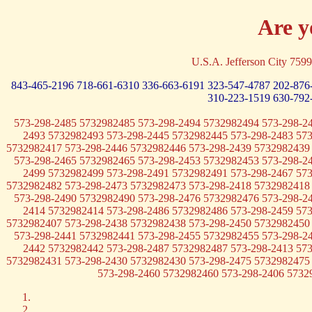
Are y
U.S.A. Jefferson City 
843-465-2196
718-661-6310
336-663-6191
323-547-4787
202-876
310-223-1519
630-792
573-298-2485 5732982485 573-298-2494 5732982494 573-298-2
2493 5732982493 573-298-2445 5732982445 573-298-2483 57
5732982417 573-298-2446 5732982446 573-298-2439 5732982439
573-298-2465 5732982465 573-298-2453 5732982453 573-298-2
2499 5732982499 573-298-2491 5732982491 573-298-2467 57
5732982482 573-298-2473 5732982473 573-298-2418 5732982418
573-298-2490 5732982490 573-298-2476 5732982476 573-298-2
2414 5732982414 573-298-2486 5732982486 573-298-2459 57
5732982407 573-298-2438 5732982438 573-298-2450 5732982450
573-298-2441 5732982441 573-298-2455 5732982455 573-298-2
2442 5732982442 573-298-2487 5732982487 573-298-2413 57
5732982431 573-298-2430 5732982430 573-298-2475 5732982475
573-298-2460 5732982460 573-298-2406 5732