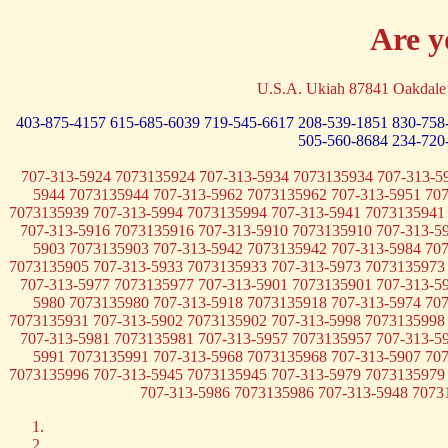
Are y
U.S.A. Ukiah 87841 Oakd
403-875-4157
615-685-6039
719-545-6617
208-539-1851
830-758
505-560-8684
234-720
707-313-5924 7073135924 707-313-5934 7073135934 707-313-5
5944 7073135944 707-313-5962 7073135962 707-313-5951 70
7073135939 707-313-5994 7073135994 707-313-5941 7073135941
707-313-5916 7073135916 707-313-5910 7073135910 707-313-5
5903 7073135903 707-313-5942 7073135942 707-313-5984 70
7073135905 707-313-5933 7073135933 707-313-5973 7073135973
707-313-5977 7073135977 707-313-5901 7073135901 707-313-5
5980 7073135980 707-313-5918 7073135918 707-313-5974 70
7073135931 707-313-5902 7073135902 707-313-5998 7073135998
707-313-5981 7073135981 707-313-5957 7073135957 707-313-5
5991 7073135991 707-313-5968 7073135968 707-313-5907 70
7073135996 707-313-5945 7073135945 707-313-5979 7073135979
707-313-5986 7073135986 707-313-5948 7073