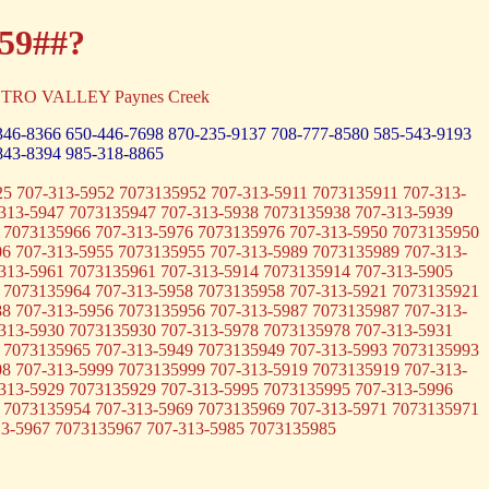
-59##?
STRO VALLEY Paynes Creek
346-8366
650-446-7698
870-235-9137
708-777-8580
585-543-9193
843-8394
985-318-8865
5 707-313-5952 7073135952 707-313-5911 7073135911 707-313-
313-5947 7073135947 707-313-5938 7073135938 707-313-5939
 7073135966 707-313-5976 7073135976 707-313-5950 7073135950
6 707-313-5955 7073135955 707-313-5989 7073135989 707-313-
313-5961 7073135961 707-313-5914 7073135914 707-313-5905
 7073135964 707-313-5958 7073135958 707-313-5921 7073135921
8 707-313-5956 7073135956 707-313-5987 7073135987 707-313-
313-5930 7073135930 707-313-5978 7073135978 707-313-5931
 7073135965 707-313-5949 7073135949 707-313-5993 7073135993
8 707-313-5999 7073135999 707-313-5919 7073135919 707-313-
313-5929 7073135929 707-313-5995 7073135995 707-313-5996
 7073135954 707-313-5969 7073135969 707-313-5971 7073135971
13-5967 7073135967 707-313-5985 7073135985