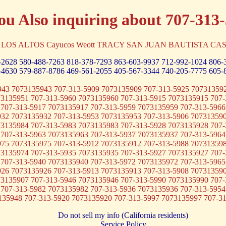
ou Also inquiring about 707-313
ale LOS ALTOS Cayucos Weott TRACY SAN JUAN BAUTISTA CA
-2628
580-488-7263
818-378-7293
863-603-9937
712-992-1024
806-
-4630
579-887-8786
469-561-2055
405-567-3344
740-205-7775
605-
943 7073135943 707-313-5909 7073135909 707-313-5925 707313592
73135951 707-313-5960 7073135960 707-313-5915 7073135915 707-
 707-313-5917 7073135917 707-313-5959 7073135959 707-313-5966
932 7073135932 707-313-5953 7073135953 707-313-5906 707313590
73135984 707-313-5983 7073135983 707-313-5928 7073135928 707-
 707-313-5963 7073135963 707-313-5937 7073135937 707-313-5964
975 7073135975 707-313-5912 7073135912 707-313-5988 707313598
73135974 707-313-5935 7073135935 707-313-5927 7073135927 707-
 707-313-5940 7073135940 707-313-5972 7073135972 707-313-5965
926 7073135926 707-313-5913 7073135913 707-313-5908 707313590
73135907 707-313-5946 7073135946 707-313-5990 7073135990 707-
 707-313-5982 7073135982 707-313-5936 7073135936 707-313-5954
135948 707-313-5920 7073135920 707-313-5997 7073135997 707-3
Do not sell my info (California residents)
Service Policy