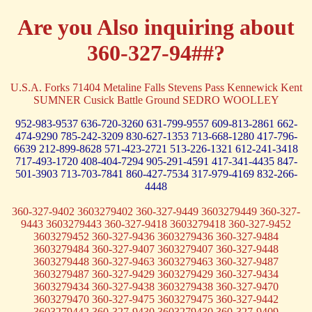
Are you Also inquiring about
360-327-94##?
U.S.A. Forks 71404 Metaline Falls Stevens Pass Kennewick Kent
SUMNER Cusick Battle Ground SEDRO WOOLLEY
952-983-9537
636-720-3260
631-799-9557
609-813-2861
662-
474-9290
785-242-3209
830-627-1353
713-668-1280
417-796-
6639
212-899-8628
571-423-2721
513-226-1321
612-241-3418
717-493-1720
408-404-7294
905-291-4591
417-341-4435
847-
501-3903
713-703-7841
860-427-7534
317-979-4169
832-266-
4448
360-327-9402 3603279402 360-327-9449 3603279449 360-327-
9443 3603279443 360-327-9418 3603279418 360-327-9452
3603279452 360-327-9436 3603279436 360-327-9484
3603279484 360-327-9407 3603279407 360-327-9448
3603279448 360-327-9463 3603279463 360-327-9487
3603279487 360-327-9429 3603279429 360-327-9434
3603279434 360-327-9438 3603279438 360-327-9470
3603279470 360-327-9475 3603279475 360-327-9442
3603279442 360-327-9430 3603279430 360-327-9409