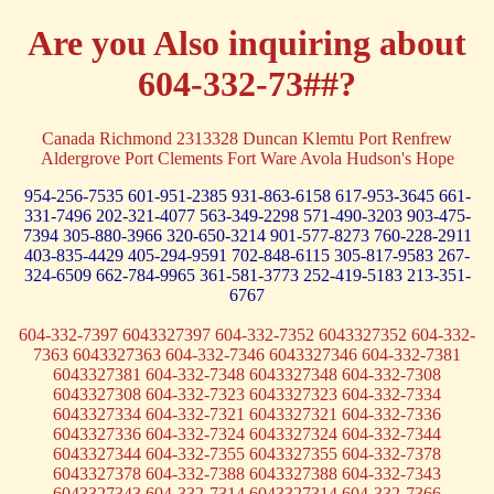
Are you Also inquiring about
604-332-73##?
Canada Richmond 2313328 Duncan Klemtu Port Renfrew
Aldergrove Port Clements Fort Ware Avola Hudson's Hope
954-256-7535
601-951-2385
931-863-6158
617-953-3645
661-
331-7496
202-321-4077
563-349-2298
571-490-3203
903-475-
7394
305-880-3966
320-650-3214
901-577-8273
760-228-2911
403-835-4429
405-294-9591
702-848-6115
305-817-9583
267-
324-6509
662-784-9965
361-581-3773
252-419-5183
213-351-
6767
604-332-7397 6043327397 604-332-7352 6043327352 604-332-
7363 6043327363 604-332-7346 6043327346 604-332-7381
6043327381 604-332-7348 6043327348 604-332-7308
6043327308 604-332-7323 6043327323 604-332-7334
6043327334 604-332-7321 6043327321 604-332-7336
6043327336 604-332-7324 6043327324 604-332-7344
6043327344 604-332-7355 6043327355 604-332-7378
6043327378 604-332-7388 6043327388 604-332-7343
6043327343 604-332-7314 6043327314 604-332-7366