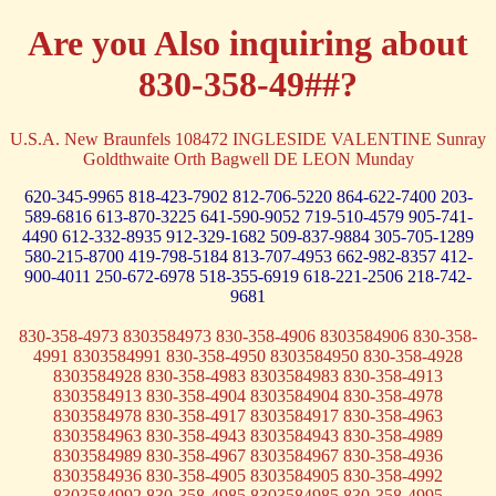
Are you Also inquiring about
830-358-49##?
U.S.A. New Braunfels 108472 INGLESIDE VALENTINE Sunray
Goldthwaite Orth Bagwell DE LEON Munday
620-345-9965
818-423-7902
812-706-5220
864-622-7400
203-
589-6816
613-870-3225
641-590-9052
719-510-4579
905-741-
4490
612-332-8935
912-329-1682
509-837-9884
305-705-1289
580-215-8700
419-798-5184
813-707-4953
662-982-8357
412-
900-4011
250-672-6978
518-355-6919
618-221-2506
218-742-
9681
830-358-4973 8303584973 830-358-4906 8303584906 830-358-
4991 8303584991 830-358-4950 8303584950 830-358-4928
8303584928 830-358-4983 8303584983 830-358-4913
8303584913 830-358-4904 8303584904 830-358-4978
8303584978 830-358-4917 8303584917 830-358-4963
8303584963 830-358-4943 8303584943 830-358-4989
8303584989 830-358-4967 8303584967 830-358-4936
8303584936 830-358-4905 8303584905 830-358-4992
8303584992 830-358-4985 8303584985 830-358-4995