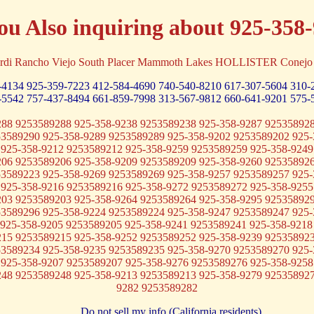
ou Also inquiring about 925-358
rdi Rancho Viejo South Placer Mammoth Lakes HOLLISTER Conejo W
-4134
925-359-7223
412-584-4690
740-540-8210
617-307-5604
310-
-5542
757-437-8494
661-859-7998
313-567-9812
660-641-9201
575-
288 9253589288 925-358-9238 9253589238 925-358-9287 925358928
53589290 925-358-9289 9253589289 925-358-9202 9253589202 925-
 925-358-9212 9253589212 925-358-9259 9253589259 925-358-9249
206 9253589206 925-358-9209 9253589209 925-358-9260 925358926
53589223 925-358-9269 9253589269 925-358-9257 9253589257 925-
 925-358-9216 9253589216 925-358-9272 9253589272 925-358-9255
203 9253589203 925-358-9264 9253589264 925-358-9295 925358929
53589296 925-358-9224 9253589224 925-358-9247 9253589247 925-
 925-358-9205 9253589205 925-358-9241 9253589241 925-358-9218
215 9253589215 925-358-9252 9253589252 925-358-9239 925358923
53589234 925-358-9235 9253589235 925-358-9270 9253589270 925-
 925-358-9207 9253589207 925-358-9276 9253589276 925-358-9258
248 9253589248 925-358-9213 9253589213 925-358-9279 925358927
9282 9253589282
Do not sell my info (California residents)