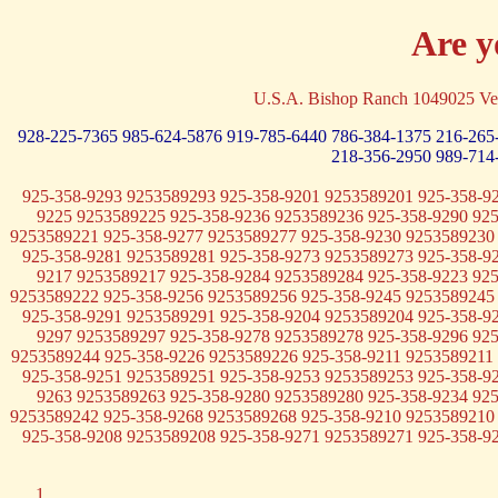
Are y
U.S.A. Bishop Ranch 1049025 Ve
928-225-7365
985-624-5876
919-785-6440
786-384-1375
216-265
218-356-2950
989-714
925-358-9293 9253589293 925-358-9201 9253589201 925-358-9
9225 9253589225 925-358-9236 9253589236 925-358-9290 92
9253589221 925-358-9277 9253589277 925-358-9230 9253589230
925-358-9281 9253589281 925-358-9273 9253589273 925-358-9
9217 9253589217 925-358-9284 9253589284 925-358-9223 92
9253589222 925-358-9256 9253589256 925-358-9245 9253589245
925-358-9291 9253589291 925-358-9204 9253589204 925-358-9
9297 9253589297 925-358-9278 9253589278 925-358-9296 92
9253589244 925-358-9226 9253589226 925-358-9211 9253589211
925-358-9251 9253589251 925-358-9253 9253589253 925-358-9
9263 9253589263 925-358-9280 9253589280 925-358-9234 92
9253589242 925-358-9268 9253589268 925-358-9210 9253589210
925-358-9208 9253589208 925-358-9271 9253589271 925-358-9