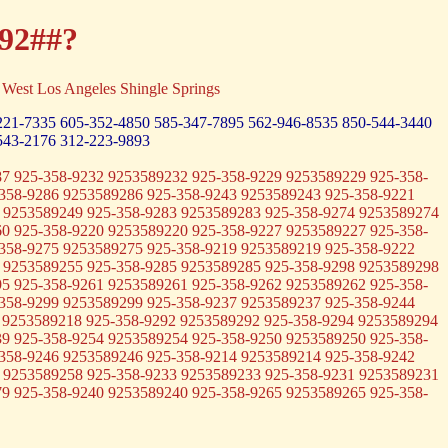
-92##?
est Los Angeles Shingle Springs
221-7335
605-352-4850
585-347-7895
562-946-8535
850-544-3440
543-2176
312-223-9893
7 925-358-9232 9253589232 925-358-9229 9253589229 925-358-
358-9286 9253589286 925-358-9243 9253589243 925-358-9221
 9253589249 925-358-9283 9253589283 925-358-9274 9253589274
0 925-358-9220 9253589220 925-358-9227 9253589227 925-358-
358-9275 9253589275 925-358-9219 9253589219 925-358-9222
 9253589255 925-358-9285 9253589285 925-358-9298 9253589298
5 925-358-9261 9253589261 925-358-9262 9253589262 925-358-
358-9299 9253589299 925-358-9237 9253589237 925-358-9244
 9253589218 925-358-9292 9253589292 925-358-9294 9253589294
9 925-358-9254 9253589254 925-358-9250 9253589250 925-358-
358-9246 9253589246 925-358-9214 9253589214 925-358-9242
 9253589258 925-358-9233 9253589233 925-358-9231 9253589231
9 925-358-9240 9253589240 925-358-9265 9253589265 925-358-