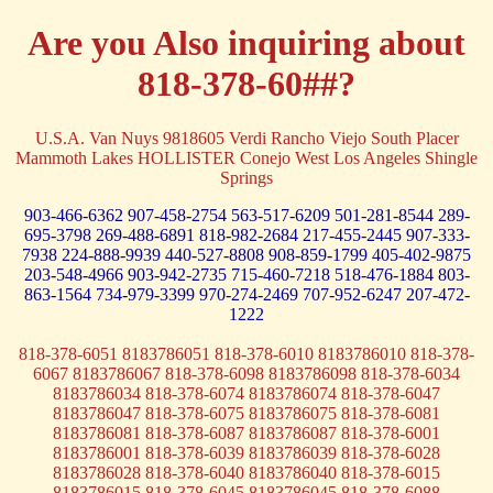
Are you Also inquiring about
818-378-60##?
U.S.A. Van Nuys 9818605 Verdi Rancho Viejo South Placer
Mammoth Lakes HOLLISTER Conejo West Los Angeles Shingle
Springs
903-466-6362
907-458-2754
563-517-6209
501-281-8544
289-
695-3798
269-488-6891
818-982-2684
217-455-2445
907-333-
7938
224-888-9939
440-527-8808
908-859-1799
405-402-9875
203-548-4966
903-942-2735
715-460-7218
518-476-1884
803-
863-1564
734-979-3399
970-274-2469
707-952-6247
207-472-
1222
818-378-6051 8183786051 818-378-6010 8183786010 818-378-
6067 8183786067 818-378-6098 8183786098 818-378-6034
8183786034 818-378-6074 8183786074 818-378-6047
8183786047 818-378-6075 8183786075 818-378-6081
8183786081 818-378-6087 8183786087 818-378-6001
8183786001 818-378-6039 8183786039 818-378-6028
8183786028 818-378-6040 8183786040 818-378-6015
8183786015 818-378-6045 8183786045 818-378-6088