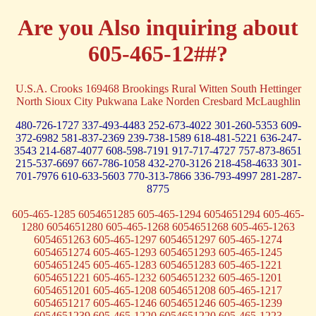
Are you Also inquiring about
605-465-12##?
U.S.A. Crooks 169468 Brookings Rural Witten South Hettinger
North Sioux City Pukwana Lake Norden Cresbard McLaughlin
480-726-1727
337-493-4483
252-673-4022
301-260-5353
609-
372-6982
581-837-2369
239-738-1589
618-481-5221
636-247-
3543
214-687-4077
608-598-7191
917-717-4727
757-873-8651
215-537-6697
667-786-1058
432-270-3126
218-458-4633
301-
701-7976
610-633-5603
770-313-7866
336-793-4997
281-287-
8775
605-465-1285 6054651285 605-465-1294 6054651294 605-465-
1280 6054651280 605-465-1268 6054651268 605-465-1263
6054651263 605-465-1297 6054651297 605-465-1274
6054651274 605-465-1293 6054651293 605-465-1245
6054651245 605-465-1283 6054651283 605-465-1221
6054651221 605-465-1232 6054651232 605-465-1201
6054651201 605-465-1208 6054651208 605-465-1217
6054651217 605-465-1246 6054651246 605-465-1239
6054651239 605-465-1220 6054651220 605-465-1223