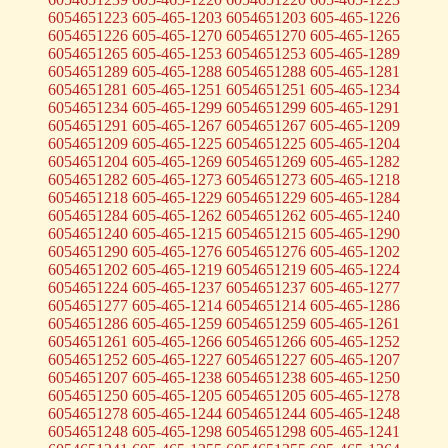
6054651223 605-465-1203 6054651203 605-465-1226
6054651226 605-465-1270 6054651270 605-465-1265
6054651265 605-465-1253 6054651253 605-465-1289
6054651289 605-465-1288 6054651288 605-465-1281
6054651281 605-465-1251 6054651251 605-465-1234
6054651234 605-465-1299 6054651299 605-465-1291
6054651291 605-465-1267 6054651267 605-465-1209
6054651209 605-465-1225 6054651225 605-465-1204
6054651204 605-465-1269 6054651269 605-465-1282
6054651282 605-465-1273 6054651273 605-465-1218
6054651218 605-465-1229 6054651229 605-465-1284
6054651284 605-465-1262 6054651262 605-465-1240
6054651240 605-465-1215 6054651215 605-465-1290
6054651290 605-465-1276 6054651276 605-465-1202
6054651202 605-465-1219 6054651219 605-465-1224
6054651224 605-465-1237 6054651237 605-465-1277
6054651277 605-465-1214 6054651214 605-465-1286
6054651286 605-465-1259 6054651259 605-465-1261
6054651261 605-465-1266 6054651266 605-465-1252
6054651252 605-465-1227 6054651227 605-465-1207
6054651207 605-465-1238 6054651238 605-465-1250
6054651250 605-465-1205 6054651205 605-465-1278
6054651278 605-465-1244 6054651244 605-465-1248
6054651248 605-465-1298 6054651298 605-465-1241