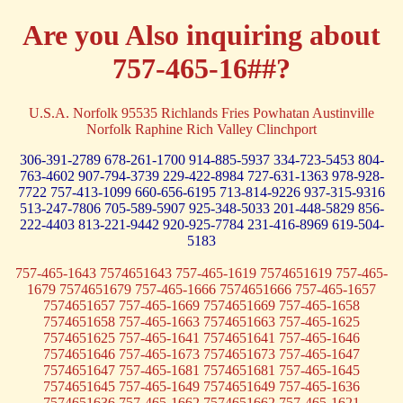
Are you Also inquiring about
757-465-16##?
U.S.A. Norfolk 95535 Richlands Fries Powhatan Austinville
Norfolk Raphine Rich Valley Clinchport
306-391-2789
678-261-1700
914-885-5937
334-723-5453
804-
763-4602
907-794-3739
229-422-8984
727-631-1363
978-928-
7722
757-413-1099
660-656-6195
713-814-9226
937-315-9316
513-247-7806
705-589-5907
925-348-5033
201-448-5829
856-
222-4403
813-221-9442
920-925-7784
231-416-8969
619-504-
5183
757-465-1643 7574651643 757-465-1619 7574651619 757-465-
1679 7574651679 757-465-1666 7574651666 757-465-1657
7574651657 757-465-1669 7574651669 757-465-1658
7574651658 757-465-1663 7574651663 757-465-1625
7574651625 757-465-1641 7574651641 757-465-1646
7574651646 757-465-1673 7574651673 757-465-1647
7574651647 757-465-1681 7574651681 757-465-1645
7574651645 757-465-1649 7574651649 757-465-1636
7574651636 757-465-1662 7574651662 757-465-1621