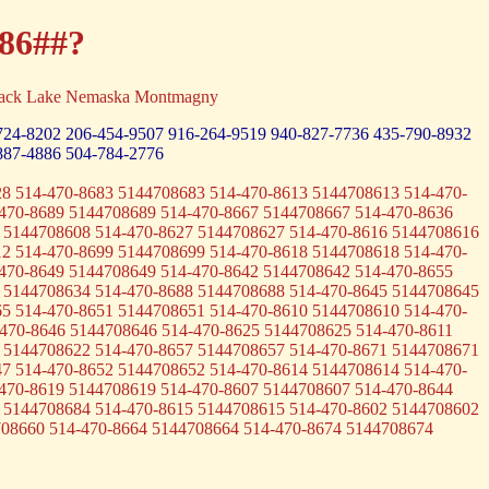
-86##?
 Black Lake Nemaska Montmagny
724-8202
206-454-9507
916-264-9519
940-827-7736
435-790-8932
887-4886
504-784-2776
8 514-470-8683 5144708683 514-470-8613 5144708613 514-470-
470-8689 5144708689 514-470-8667 5144708667 514-470-8636
 5144708608 514-470-8627 5144708627 514-470-8616 5144708616
2 514-470-8699 5144708699 514-470-8618 5144708618 514-470-
470-8649 5144708649 514-470-8642 5144708642 514-470-8655
 5144708634 514-470-8688 5144708688 514-470-8645 5144708645
5 514-470-8651 5144708651 514-470-8610 5144708610 514-470-
470-8646 5144708646 514-470-8625 5144708625 514-470-8611
 5144708622 514-470-8657 5144708657 514-470-8671 5144708671
7 514-470-8652 5144708652 514-470-8614 5144708614 514-470-
470-8619 5144708619 514-470-8607 5144708607 514-470-8644
 5144708684 514-470-8615 5144708615 514-470-8602 5144708602
708660 514-470-8664 5144708664 514-470-8674 5144708674