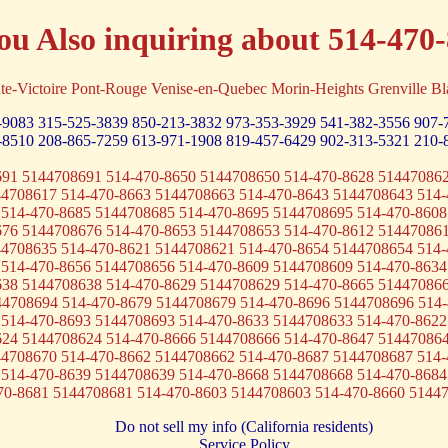
ou Also inquiring about 514-470
te-Victoire Pont-Rouge Venise-en-Quebec Morin-Heights Grenville
-9083
315-525-3839
850-213-3832
973-353-3929
541-382-3556
907-
-8510
208-865-7259
613-971-1908
819-457-6429
902-313-5321
210-
691 5144708691 514-470-8650 5144708650 514-470-8628 514470862
44708617 514-470-8663 5144708663 514-470-8643 5144708643 514-
 514-470-8685 5144708685 514-470-8695 5144708695 514-470-8608
676 5144708676 514-470-8653 5144708653 514-470-8612 514470861
44708635 514-470-8621 5144708621 514-470-8654 5144708654 514-
 514-470-8656 5144708656 514-470-8609 5144708609 514-470-8634
638 5144708638 514-470-8629 5144708629 514-470-8665 514470866
44708694 514-470-8679 5144708679 514-470-8696 5144708696 514-
 514-470-8693 5144708693 514-470-8633 5144708633 514-470-8622
624 5144708624 514-470-8666 5144708666 514-470-8647 514470864
44708670 514-470-8662 5144708662 514-470-8687 5144708687 514-
 514-470-8639 5144708639 514-470-8668 5144708668 514-470-8684
70-8681 5144708681 514-470-8603 5144708603 514-470-8660 5144
Do not sell my info (California residents)
Service Policy