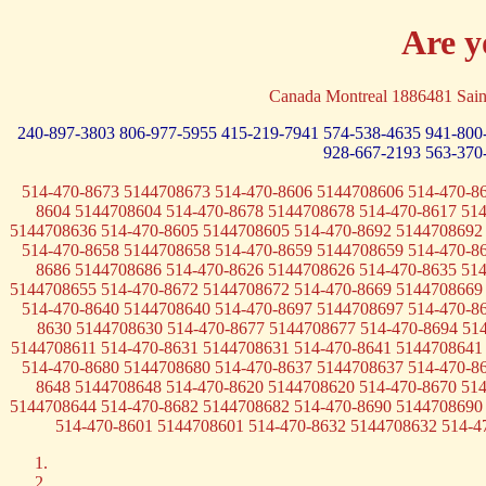
Are y
Canada Montreal 1886481 Sain
240-897-3803
806-977-5955
415-219-7941
574-538-4635
941-800
928-667-2193
563-370
514-470-8673 5144708673 514-470-8606 5144708606 514-470-8
8604 5144708604 514-470-8678 5144708678 514-470-8617 51
5144708636 514-470-8605 5144708605 514-470-8692 5144708692
514-470-8658 5144708658 514-470-8659 5144708659 514-470-8
8686 5144708686 514-470-8626 5144708626 514-470-8635 51
5144708655 514-470-8672 5144708672 514-470-8669 5144708669
514-470-8640 5144708640 514-470-8697 5144708697 514-470-8
8630 5144708630 514-470-8677 5144708677 514-470-8694 51
5144708611 514-470-8631 5144708631 514-470-8641 5144708641
514-470-8680 5144708680 514-470-8637 5144708637 514-470-8
8648 5144708648 514-470-8620 5144708620 514-470-8670 51
5144708644 514-470-8682 5144708682 514-470-8690 5144708690
514-470-8601 5144708601 514-470-8632 5144708632 514-4