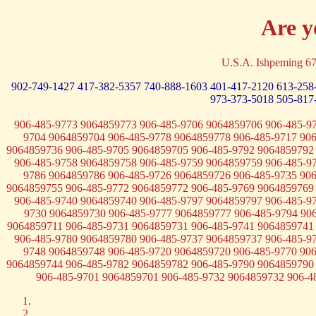
Are y
U.S.A. Ishpeming 6
902-749-1427
417-382-5357
740-888-1603
401-417-2120
613-258
973-373-5018
505-817
906-485-9773 9064859773 906-485-9706 9064859706 906-485-9
9704 9064859704 906-485-9778 9064859778 906-485-9717 90
9064859736 906-485-9705 9064859705 906-485-9792 9064859792
906-485-9758 9064859758 906-485-9759 9064859759 906-485-9
9786 9064859786 906-485-9726 9064859726 906-485-9735 90
9064859755 906-485-9772 9064859772 906-485-9769 9064859769
906-485-9740 9064859740 906-485-9797 9064859797 906-485-9
9730 9064859730 906-485-9777 9064859777 906-485-9794 90
9064859711 906-485-9731 9064859731 906-485-9741 9064859741
906-485-9780 9064859780 906-485-9737 9064859737 906-485-9
9748 9064859748 906-485-9720 9064859720 906-485-9770 90
9064859744 906-485-9782 9064859782 906-485-9790 9064859790
906-485-9701 9064859701 906-485-9732 9064859732 906-4