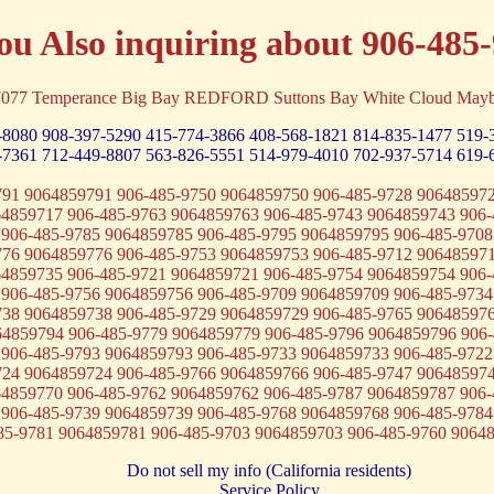
ou Also inquiring about 906-485
7077 Temperance Big Bay REDFORD Suttons Bay White Cloud Maybe
-8080
908-397-5290
415-774-3866
408-568-1821
814-835-1477
519-
-7361
712-449-8807
563-826-5551
514-979-4010
702-937-5714
619-
791 9064859791 906-485-9750 9064859750 906-485-9728 906485972
64859717 906-485-9763 9064859763 906-485-9743 9064859743 906-
 906-485-9785 9064859785 906-485-9795 9064859795 906-485-9708
776 9064859776 906-485-9753 9064859753 906-485-9712 906485971
64859735 906-485-9721 9064859721 906-485-9754 9064859754 906-
 906-485-9756 9064859756 906-485-9709 9064859709 906-485-9734
738 9064859738 906-485-9729 9064859729 906-485-9765 906485976
64859794 906-485-9779 9064859779 906-485-9796 9064859796 906-
 906-485-9793 9064859793 906-485-9733 9064859733 906-485-9722
724 9064859724 906-485-9766 9064859766 906-485-9747 906485974
64859770 906-485-9762 9064859762 906-485-9787 9064859787 906-
 906-485-9739 9064859739 906-485-9768 9064859768 906-485-9784
85-9781 9064859781 906-485-9703 9064859703 906-485-9760 9064
Do not sell my info (California residents)
Service Policy