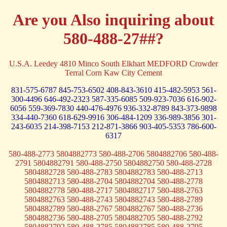
Are you Also inquiring about
580-488-27##?
U.S.A. Leedey 4810 Minco South Elkhart MEDFORD Crowder
Terral Corn Kaw City Cement
831-575-6787
845-753-6502
408-843-3610
415-482-5953
561-
300-4496
646-492-2323
587-335-6085
509-923-7036
616-902-
6056
559-369-7830
440-476-4976
936-332-8789
843-373-9898
334-440-7360
618-629-9916
306-484-1209
336-989-3856
301-
243-6035
214-398-7153
212-871-3866
903-405-5353
786-600-
6317
580-488-2773 5804882773 580-488-2706 5804882706 580-488-
2791 5804882791 580-488-2750 5804882750 580-488-2728
5804882728 580-488-2783 5804882783 580-488-2713
5804882713 580-488-2704 5804882704 580-488-2778
5804882778 580-488-2717 5804882717 580-488-2763
5804882763 580-488-2743 5804882743 580-488-2789
5804882789 580-488-2767 5804882767 580-488-2736
5804882736 580-488-2705 5804882705 580-488-2792
5804882792 580-488-2785 5804882785 580-488-2795