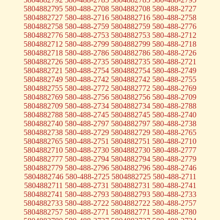
5804882795 580-488-2708 5804882708 580-488-2727
5804882727 580-488-2716 5804882716 580-488-2758
5804882758 580-488-2759 5804882759 580-488-2776
5804882776 580-488-2753 5804882753 580-488-2712
5804882712 580-488-2799 5804882799 580-488-2718
5804882718 580-488-2786 5804882786 580-488-2726
5804882726 580-488-2735 5804882735 580-488-2721
5804882721 580-488-2754 5804882754 580-488-2749
5804882749 580-488-2742 5804882742 580-488-2755
5804882755 580-488-2772 5804882772 580-488-2769
5804882769 580-488-2756 5804882756 580-488-2709
5804882709 580-488-2734 5804882734 580-488-2788
5804882788 580-488-2745 5804882745 580-488-2740
5804882740 580-488-2797 5804882797 580-488-2738
5804882738 580-488-2729 5804882729 580-488-2765
5804882765 580-488-2751 5804882751 580-488-2710
5804882710 580-488-2730 5804882730 580-488-2777
5804882777 580-488-2794 5804882794 580-488-2779
5804882779 580-488-2796 5804882796 580-488-2746
5804882746 580-488-2725 5804882725 580-488-2711
5804882711 580-488-2731 5804882731 580-488-2741
5804882741 580-488-2793 5804882793 580-488-2733
5804882733 580-488-2722 5804882722 580-488-2757
5804882757 580-488-2771 5804882771 580-488-2780