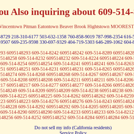
ou Also inquiring about 609-514
3 Vincentown Pitman Eatontown Beaver Brook Hightstown MOORES
-8729
218-310-6177
503-632-1358
760-858-9019
787-998-2354
616-
-9507
669-235-9598
330-697-9329
404-719-5303
646-289-1062
604-
293 6095148293 609-514-8242 6095148242 609-514-8289 609514828
95148258 609-514-8232 6095148232 609-514-8224 6095148224 609-
 609-514-8254 6095148254 609-514-8241 6095148241 609-514-8263
251 6095148251 609-514-8231 6095148231 609-514-8265 609514826
95148274 609-514-8268 6095148268 609-514-8267 6095148267 609-
 609-514-8208 6095148208 609-514-8211 6095148211 609-514-8206
217 6095148217 609-514-8277 6095148277 609-514-8266 609514826
95148249 609-514-8209 6095148209 609-514-8238 6095148238 609-
 609-514-8225 6095148225 609-514-8262 6095148262 609-514-8259
223 6095148223 609-514-8276 6095148276 609-514-8243 609514824
95148228 609-514-8292 6095148292 609-514-8205 6095148205 609-
 609-514-8290 6095148290 609-514-8233 6095148233 609-514-8212
148256 609-514-8252 6095148252 609-514-8284 6095148284 609-5
Do not sell my info (California residents)
Service Policy