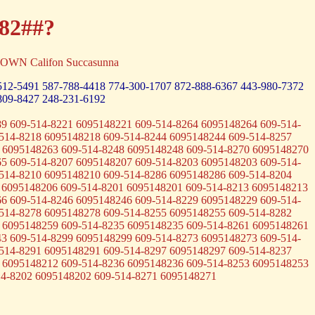
-82##?
TOWN Califon Succasunna
512-5491
587-788-4418
774-300-1707
872-888-6367
443-980-7372
809-8427
248-231-6192
9 609-514-8221 6095148221 609-514-8264 6095148264 609-514-
514-8218 6095148218 609-514-8244 6095148244 609-514-8257
 6095148263 609-514-8248 6095148248 609-514-8270 6095148270
5 609-514-8207 6095148207 609-514-8203 6095148203 609-514-
514-8210 6095148210 609-514-8286 6095148286 609-514-8204
 6095148206 609-514-8201 6095148201 609-514-8213 6095148213
6 609-514-8246 6095148246 609-514-8229 6095148229 609-514-
514-8278 6095148278 609-514-8255 6095148255 609-514-8282
 6095148259 609-514-8235 6095148235 609-514-8261 6095148261
3 609-514-8299 6095148299 609-514-8273 6095148273 609-514-
514-8291 6095148291 609-514-8297 6095148297 609-514-8237
 6095148212 609-514-8236 6095148236 609-514-8253 6095148253
14-8202 6095148202 609-514-8271 6095148271