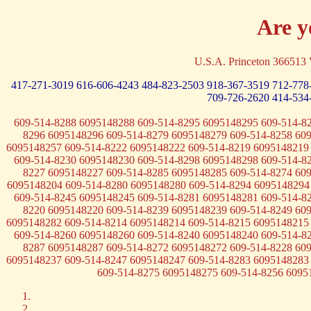
Are y
U.S.A. Princeton 36651
417-271-3019
616-606-4243
484-823-2503
918-367-3519
712-778
709-726-2620
414-534
609-514-8288 6095148288 609-514-8295 6095148295 609-514-8
8296 6095148296 609-514-8279 6095148279 609-514-8258 60
6095148257 609-514-8222 6095148222 609-514-8219 6095148219
609-514-8230 6095148230 609-514-8298 6095148298 609-514-8
8227 6095148227 609-514-8285 6095148285 609-514-8274 60
6095148204 609-514-8280 6095148280 609-514-8294 6095148294
609-514-8245 6095148245 609-514-8281 6095148281 609-514-8
8220 6095148220 609-514-8239 6095148239 609-514-8249 60
6095148282 609-514-8214 6095148214 609-514-8215 6095148215
609-514-8260 6095148260 609-514-8240 6095148240 609-514-8
8287 6095148287 609-514-8272 6095148272 609-514-8228 60
6095148237 609-514-8247 6095148247 609-514-8283 6095148283
609-514-8275 6095148275 609-514-8256 6095