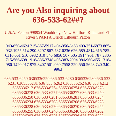
Are you Also inquiring about
636-533-62##?
U.S.A. Fenton 998954 Wooldridge New Hartford Rhineland Flat
River SPARTA Orrick Lilbourn Patton
949-650-4624
215-367-5917
404-956-8463
409-251-6873
865-
932-1955
514-290-3297
867-787-6236
626-589-4814
615-785-
6316
661-516-6932
310-540-6856
507-505-3914
951-787-2305
715-566-6981
918-386-3748
405-383-2094
984-960-4551
318-
986-1420
917-975-8407
501-960-7558
229-556-5628
740-340-
9963
636-533-6259 6365336259 636-533-6280 6365336280 636-533-
6231 6365336231 636-533-6262 6365336262 636-533-6212
6365336212 636-533-6254 6365336254 636-533-6278
6365336278 636-533-6277 6365336277 636-533-6250
6365336250 636-533-6281 6365336281 636-533-6234
6365336234 636-533-6208 6365336208 636-533-6228
6365336228 636-533-6270 6365336270 636-533-6255
6365336255 636-533-6246 6365336246 636-533-6202
6365336202 636-533-6226 6365336226 636-533-6288