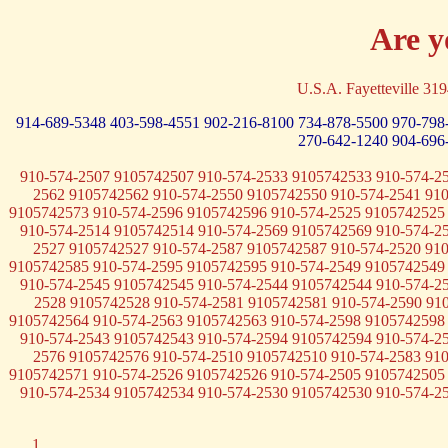
Are y
U.S.A. Fayetteville 3
914-689-5348
403-598-4551
902-216-8100
734-878-5500
970-798
270-642-1240
904-696
910-574-2507 9105742507 910-574-2533 9105742533 910-574-2
2562 9105742562 910-574-2550 9105742550 910-574-2541 91
9105742573 910-574-2596 9105742596 910-574-2525 9105742525
910-574-2514 9105742514 910-574-2569 9105742569 910-574-2
2527 9105742527 910-574-2587 9105742587 910-574-2520 91
9105742585 910-574-2595 9105742595 910-574-2549 9105742549
910-574-2545 9105742545 910-574-2544 9105742544 910-574-2
2528 9105742528 910-574-2581 9105742581 910-574-2590 91
9105742564 910-574-2563 9105742563 910-574-2598 9105742598
910-574-2543 9105742543 910-574-2594 9105742594 910-574-2
2576 9105742576 910-574-2510 9105742510 910-574-2583 91
9105742571 910-574-2526 9105742526 910-574-2505 9105742505
910-574-2534 9105742534 910-574-2530 9105742530 910-574-2