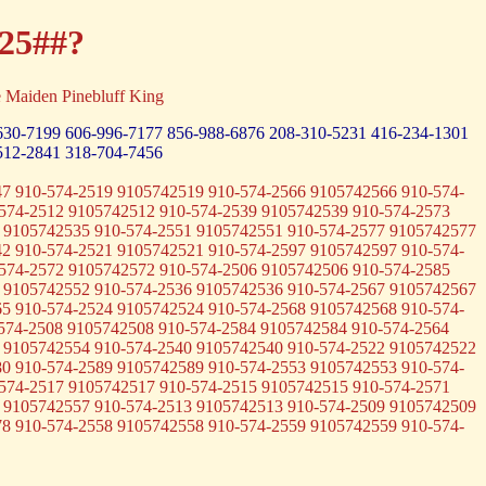
-25##?
 Maiden Pinebluff King
630-7199
606-996-7177
856-988-6876
208-310-5231
416-234-1301
512-2841
318-704-7456
7 910-574-2519 9105742519 910-574-2566 9105742566 910-574-
574-2512 9105742512 910-574-2539 9105742539 910-574-2573
 9105742535 910-574-2551 9105742551 910-574-2577 9105742577
2 910-574-2521 9105742521 910-574-2597 9105742597 910-574-
574-2572 9105742572 910-574-2506 9105742506 910-574-2585
 9105742552 910-574-2536 9105742536 910-574-2567 9105742567
5 910-574-2524 9105742524 910-574-2568 9105742568 910-574-
574-2508 9105742508 910-574-2584 9105742584 910-574-2564
 9105742554 910-574-2540 9105742540 910-574-2522 9105742522
0 910-574-2589 9105742589 910-574-2553 9105742553 910-574-
574-2517 9105742517 910-574-2515 9105742515 910-574-2571
 9105742557 910-574-2513 9105742513 910-574-2509 9105742509
8 910-574-2558 9105742558 910-574-2559 9105742559 910-574-