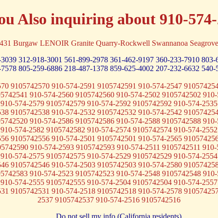
ou Also inquiring about 910-574
19431 Burgaw LENOIR Granite Quarry-Rockwell Swannanoa Seagrove
-3039
312-918-3001
561-899-2978
361-462-9197
360-233-7910
803-
-7578
805-259-6886
218-487-1378
859-625-4002
207-232-6632
540-
570 9105742570 910-574-2591 9105742591 910-574-2547 910574254
05742541 910-574-2560 9105742560 910-574-2502 9105742502 910-
 910-574-2579 9105742579 910-574-2592 9105742592 910-574-2535
538 9105742538 910-574-2532 9105742532 910-574-2542 910574254
05742520 910-574-2586 9105742586 910-574-2588 9105742588 910-
 910-574-2582 9105742582 910-574-2574 9105742574 910-574-2552
556 9105742556 910-574-2501 9105742501 910-574-2565 910574256
05742590 910-574-2593 9105742593 910-574-2511 9105742511 910-
 910-574-2575 9105742575 910-574-2529 9105742529 910-574-2554
546 9105742546 910-574-2503 9105742503 910-574-2580 910574258
05742583 910-574-2523 9105742523 910-574-2548 9105742548 910-
 910-574-2555 9105742555 910-574-2504 9105742504 910-574-2557
531 9105742531 910-574-2518 9105742518 910-574-2578 910574257
2537 9105742537 910-574-2516 9105742516
Do not sell my info (California residents)