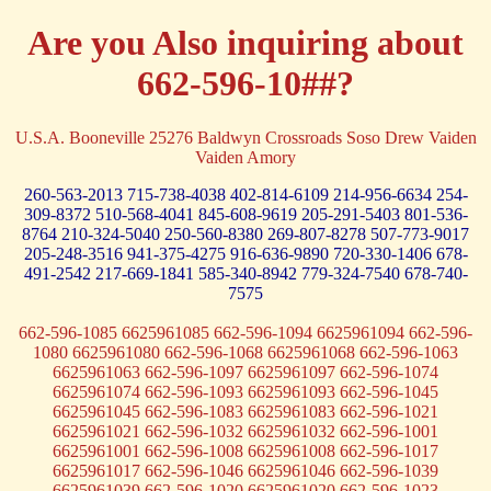
Are you Also inquiring about
662-596-10##?
U.S.A. Booneville 25276 Baldwyn Crossroads Soso Drew Vaiden
Vaiden Amory
260-563-2013
715-738-4038
402-814-6109
214-956-6634
254-
309-8372
510-568-4041
845-608-9619
205-291-5403
801-536-
8764
210-324-5040
250-560-8380
269-807-8278
507-773-9017
205-248-3516
941-375-4275
916-636-9890
720-330-1406
678-
491-2542
217-669-1841
585-340-8942
779-324-7540
678-740-
7575
662-596-1085 6625961085 662-596-1094 6625961094 662-596-
1080 6625961080 662-596-1068 6625961068 662-596-1063
6625961063 662-596-1097 6625961097 662-596-1074
6625961074 662-596-1093 6625961093 662-596-1045
6625961045 662-596-1083 6625961083 662-596-1021
6625961021 662-596-1032 6625961032 662-596-1001
6625961001 662-596-1008 6625961008 662-596-1017
6625961017 662-596-1046 6625961046 662-596-1039
6625961039 662-596-1020 6625961020 662-596-1023