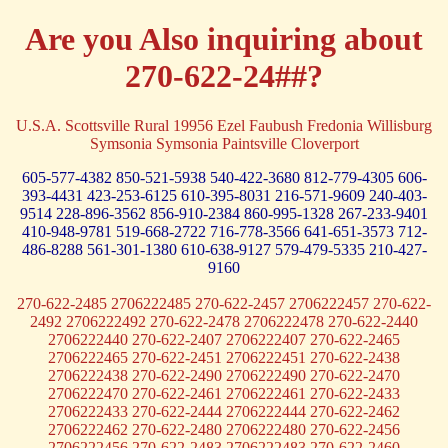
Are you Also inquiring about
270-622-24##?
U.S.A. Scottsville Rural 19956 Ezel Faubush Fredonia Willisburg
Symsonia Symsonia Paintsville Cloverport
605-577-4382
850-521-5938
540-422-3680
812-779-4305
606-
393-4431
423-253-6125
610-395-8031
216-571-9609
240-403-
9514
228-896-3562
856-910-2384
860-995-1328
267-233-9401
410-948-9781
519-668-2722
716-778-3566
641-651-3573
712-
486-8288
561-301-1380
610-638-9127
579-479-5335
210-427-
9160
270-622-2485 2706222485 270-622-2457 2706222457 270-622-
2492 2706222492 270-622-2478 2706222478 270-622-2440
2706222440 270-622-2407 2706222407 270-622-2465
2706222465 270-622-2451 2706222451 270-622-2438
2706222438 270-622-2490 2706222490 270-622-2470
2706222470 270-622-2461 2706222461 270-622-2433
2706222433 270-622-2444 2706222444 270-622-2462
2706222462 270-622-2480 2706222480 270-622-2456
2706222456 270-622-2483 2706222483 270-622-2460