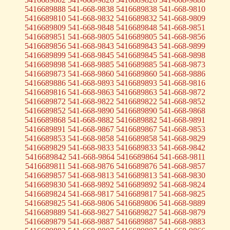
5416689888 541-668-9838 5416689838 541-668-9810
5416689810 541-668-9832 5416689832 541-668-9809
5416689809 541-668-9848 5416689848 541-668-9851
5416689851 541-668-9805 5416689805 541-668-9856
5416689856 541-668-9843 5416689843 541-668-9899
5416689899 541-668-9845 5416689845 541-668-9898
5416689898 541-668-9885 5416689885 541-668-9873
5416689873 541-668-9860 5416689860 541-668-9886
5416689886 541-668-9893 5416689893 541-668-9816
5416689816 541-668-9863 5416689863 541-668-9872
5416689872 541-668-9822 5416689822 541-668-9852
5416689852 541-668-9890 5416689890 541-668-9868
5416689868 541-668-9882 5416689882 541-668-9891
5416689891 541-668-9867 5416689867 541-668-9853
5416689853 541-668-9858 5416689858 541-668-9829
5416689829 541-668-9833 5416689833 541-668-9842
5416689842 541-668-9864 5416689864 541-668-9811
5416689811 541-668-9876 5416689876 541-668-9857
5416689857 541-668-9813 5416689813 541-668-9830
5416689830 541-668-9892 5416689892 541-668-9824
5416689824 541-668-9817 5416689817 541-668-9825
5416689825 541-668-9806 5416689806 541-668-9889
5416689889 541-668-9827 5416689827 541-668-9879
5416689879 541-668-9887 5416689887 541-668-9883